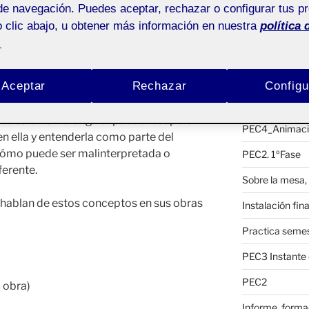
La hacedora
de navegación. Puedes aceptar, rechazar o configurar tus p
Pública
 clic abajo, u obtener más información en nuestra
política 
Entrada seman
.
Publicaciones
 trabajar con cuatro conceptos
 la degradación de la obra, el significado
Animación PE
Aceptar
Rechazar
Configu
 este significado tras un tiempo
Dosier del Pro
ero expresar cómo una obra anónima
 de su entorno original puede recuperar
PEC4_Animaci
 en ella y entenderla como parte del
cómo puede ser malinterpretada o
PEC2. 1ºFase
ferente.
Sobre la mesa,
 hablan de estos conceptos en sus obras
Instalación fina
Practica semes
PEC3 Instante 
PEC2
 obra)
Informe, forma