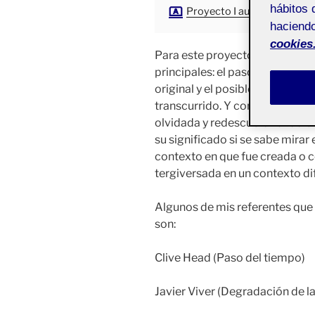
hábitos 
Proyecto I aula 2
haciendo
cookies
Para este proyecto he querido
principales: el paso del tiempo,
original y el posible cambio de
transcurrido. Y con ellos qui
olvidada y redescubierta fuera
su significado si se sabe mirar
contexto en que fue creada o 
tergiversada en un contexto di
Algunos de mis referentes que
son:
Clive Head (Paso del tiempo)
Javier Viver (Degradación de la