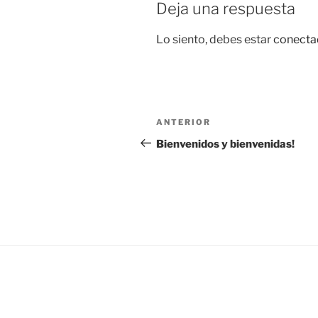
Deja una respuesta
Lo siento, debes estar
conecta
Navegación
Entrada
ANTERIOR
de
anterior:
Bienvenidos y bienvenidas!
entradas