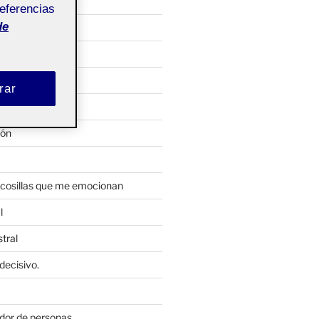
referencias
de
al
 semanales
C5
rar
yecto
ón
 cosillas que me emocionan
l
tral
decisivo.
dor de personas