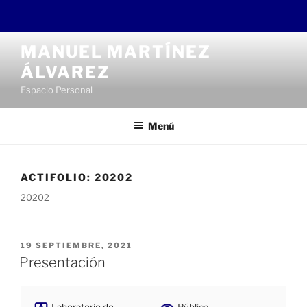
Saltar
MANUEL MARTÍNEZ
al
ÁLVAREZ
contenido
Espacio Personal
Menú
ACTIFOLIO:
20202
20202
PUBLICADO
19 SEPTIEMBRE, 2021
EL
Presentación