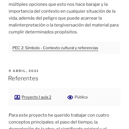
múltiples opciones que esto nos hace barajar y la
importancia
del contexto en cualquier situación de la
vida, además del peligro que puede acarrear la
malinterpretación o la tergiversación
del material para
cumplir determinados
propósitos
.
PEC 2: Símbolo - Contexto cultural y referencias
PUBLICADO
9 ABRIL, 2021
EL
Referentes
Proyecto I aula 2
Pública
Para este proyecto he querido trabajar con cuatro
conceptos principales: el paso del tiempo, la
degradación de la obra, el significado original y el