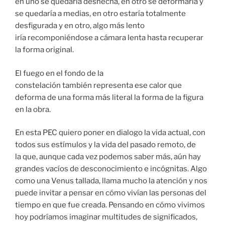
en uno se quedaría deshecha, en otro se deformaría y
se quedaría a medias, en otro estaría totalmente
desf
igurada y en otro, algo
más
lento
iría
recomponiéndose
a cámara lenta hasta recuperar
la forma original.
El fuego en el fondo de la
constelación
también
representa ese calor que
deforma de una forma más literal la forma de la figura
en la obra.
En esta PEC quiero poner en dialogo
la
vida actual, con
todos sus estímulos y la vida del pasado remoto, de
la
que,
aunque cada vez podemos
saber más
,
aún hay
grandes vacíos de desconocimiento e incógnitas.
Algo
como una Venus tallada
,
llama mucho la atención y nos
puede invitar a pensar en cómo vivían las personas del
tiempo en que fue creada
. P
ensando en cómo vivimos
ho
y podríamos
imaginar
multitud
es
de significados,