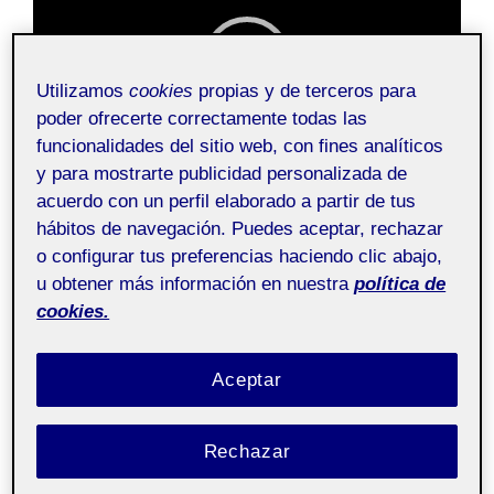
vídeo
Utilizamos
cookies
propias y de terceros para
poder ofrecerte correctamente todas las
funcionalidades del sitio web, con fines analíticos
00:00
01:07
y para mostrarte publicidad personalizada de
acuerdo con un perfil elaborado a partir de tus
Ficha técnica.
hábitos de navegación. Puedes aceptar, rechazar
o configurar tus preferencias haciendo clic abajo,
Autor: Manuel Martínez Álvarez.
u obtener más información en nuestra
política de
Título: Des- composición.
cookies.
Fecha creación: junio 2021
Técnicas y soporte: Cera derretida registrada en video.
Duración: 1:07 minutos.
Aceptar
Rechazar
Descripción.