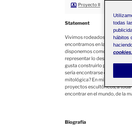
Proyecto II
Utiliza
todas la
Statement
publicid
Vivimos rodeados de misterios
hábitos 
encontramos en la era en la qu
haciendo
disponemos como civilización es
cookies
representar lo desconocido m
gusta construirlo partiendo de
sería encontrarse con un dinosa
mitológica? En mis trabajos tr
proyectos escultóricos, a toda
encontrar en el mundo, de la ma
Biografía