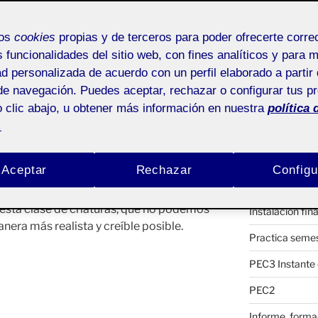
La hacedora
Pública
Entrada seman
mos
cookies
propias y de terceros para poder ofrecerte corr
Publicaciones
s funcionalidades del sitio web, con fines analíticos y para 
ad personalizada de acuerdo con un perfil elaborado a partir 
Animación PE
, de desconocimiento, pero a la vez nos
de navegación. Puedes aceptar, rechazar o configurar tus p
Dosier del Pro
e toda la información de la que
 clic abajo, u obtener más información en nuestra
política 
tá al alcance de un clic. La idea de
.
PEC4_Animaci
e atrae desde muy pequeño, pero me
 una base lo más solida posible. ¿Cómo
PEC2. 1ºFase
Aceptar
Rechazar
Configu
urio real? ¿O con una criatura
Sobre la mesa,
ato de acercar al espectador, mediante
 esta clase de criaturas, que no podemos
Instalación fina
nera más realista y creíble posible.
Practica semes
PEC3 Instante 
PEC2
Informe, forma