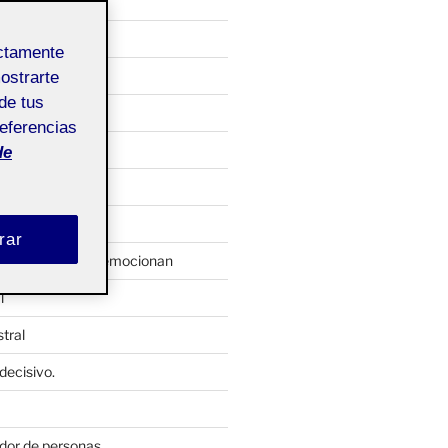
al
ectamente
 semanales
mostrarte
de tus
C5
referencias
yecto
de
ón
rar
 cosillas que me emocionan
l
tral
decisivo.
dor de personas