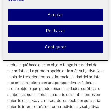
Para arrojar algo de luz a estas cuestiones
Aceptar
estudiaremos, a que llamamos arte y cómo podemos
diferenciar un objeto cotidiano de un objeto artístico.
Para ello es de gran ayuda conocer el trabajo de Joan
Rechazar
Campàs. En su conferencia “Per què un objecte es pot
considerar obra d´art?” Campàs nos ofrece una serie
Configurar
de reflexiones que aclaran la diferencia entre estos
dos tipos de objetos. Según lo que en esta charla se
expone, entiendo que hay dos modos principales de
deducir qué hace que un objeto tenga la cualidad de
ser artístico. La primera opción es la más subjetiva. Nos
habla de tres elementos, la intencionalidad del artista
que crea un objeto con una perspectiva artística, el
propio objeto que puede tener cualidades estéticas o
simbólicas que inspiran una serie de sentimientos en
quien lo observa, y la mirada del espectador que sería
quien lo interpretaría de forma individual y subjetiva.