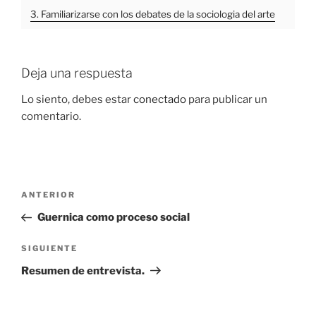
3. Familiarizarse con los debates de la sociologia del arte
Deja una respuesta
Lo siento, debes estar
conectado
para publicar un
comentario.
Navegación
Entrada
ANTERIOR
de
anterior:
Guernica como proceso social
entradas
Siguiente
SIGUIENTE
entrada
Resumen de entrevista.