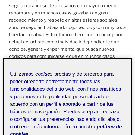
seguía tratándose de artesanos con mayor o menor
renombre y en muchos casos, gozaban de gran
reconocimiento y respeto en altas esferas sociales,
aunque seguían trabajando bajo pedido y con muy poca
libertad creativa. Esto último difiere con la concepción
actual del artista como individuo independiente que
concibe, genera y experimenta, que busca nuevos
códigos para comunicarse y que en muchos casos
explora la controversia en su trabajo.
Utilizamos
cookies
propias y de terceros para
Esta considerable diferencia entre la concepción del
poder ofrecerte correctamente todas las
artista de antaño, y de la que percibimos actualmente,
funcionalidades del sitio web, con fines analíticos
nos deja ver de forma muy clara que la idea de artista
y para mostrarte publicidad personalizada de
ha ido cambiando a lo largo de la historia. Entonces,
acuerdo con un perfil elaborado a partir de tus
¿cómo podemos entender realmente qué es el arte?
hábitos de navegación. Puedes aceptar, rechazar
¿y la verdadera naturaleza del artista? ¿son los artistas
o configurar tus preferencias haciendo clic abajo,
una especie de “mesías” de la creación y la creatividad?
u obtener más información en nuestra
política de
cookies.